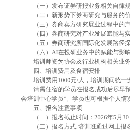
（一）
发布证券研报业务相关自律
（二）
新形势下券商研究与服务的
（三）
券商卖方研究展业过程中的
（四）
券商研究对产业发展赋能与
（五）
券商研究所国际化发展路径
（六）
AI在投研业务中的赋能与影
培训师资为协会
及行业机构
相关业
四、培训费用及食宿安排
培训费用
1
0
00元/人，培训期间统
请
需住宿的学员在报名成功后
尽早
会培训中心学员”。学员也可根据个人情
五、报名注意事项
（一）报名截止时间：20
2
6
年
5
月
30
（二）报名方式:
培训班通过网上报名