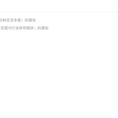
机构交流专题）的通知
（宏观与行业研究模块）的通知
咨询服务电话：010-66575778（9:00-18:00） 邮箱：service@sacedu.c
京ICP备05036061号
京公网安备110102001337 45号 支持IPv6