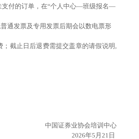
未支付的订单，在“个人中心—班级报名—
税普通发票及专用发票后期会以数电票形
费；截止日后退费需提交盖章的请假说明,
中国证券业协会培训中心
202
6
年
5
月
21
日