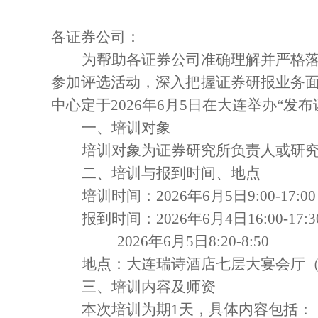
各
证券公司
：
为帮助各证券公司准确理解并严格落
参加评选活动，深入把握证券研报业务
中心定于
2026年6
月
5日
在
大连
举办“发
一、培训对象
培训对象为
证券
研究所负责人或研
二、培训与报到时间、地点
培训时间
：20
2
6
年
6
月
5
日9:
00
-
1
7
:
00
报到时间：202
6
年
6
月
4
日1
6
:
0
0-1
7
:
3
202
6
年
6
月
5
日8:20-8:50
地
点：
大连瑞诗酒店七层大宴会厅
三、培训内容及师资
本次培训为期1天，
具体
内容包括：