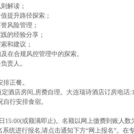
规则解读
；
价值提升路径探索
；
声誉风险管理
；
实践的经验分享
；
探索和建议
；
响及在合规风控管理中的探索
。
务负责人。
一安排正餐。
预定
酒店
房间,房费自理。
大连瑞诗酒店
订房
电话:
况自行安排食宿。
日1
5
:
00
(或额满即止)。名额以网上缴费到账人数
系统进行报名,请点击通知下方“
网上
报名”。在